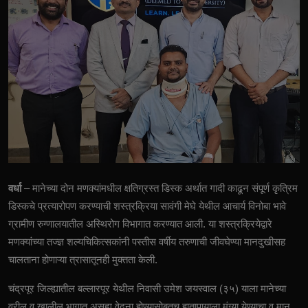
वर्धा
– मानेच्या दोन मणक्यांमधील क्षतिग्रस्त डिस्क अर्थात गादी काढून संपूर्ण कृत्रिम
डिस्कचे प्रत्यारोपण करण्याची शस्त्रक्रिया सावंगी मेघे येथील आचार्य विनोबा भावे
ग्रामीण रुग्णालयातील अस्थिरोग विभागात करण्यात आली. या शस्त्रक्रियेद्वारे
मणक्यांच्या तज्ज्ञ शल्यचिकित्सकांनी पस्तीस वर्षीय तरुणाची जीवघेण्या मानदुखीसह
चालताना होणाऱ्या त्रासातूनही मुक्तता केली.
चंद्रपूर जिल्ह्यातील बल्लारपूर येथील निवासी उमेश जयस्वाल (३५) याला मानेच्या
वरील व खालील भागात असह्य वेदना होण्यासोबतच हातापायाला मुंग्या येण्याचा व मान