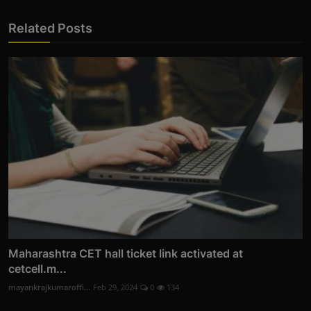
Related Posts
Maharashtra CET hall ticket link activated at
cetcell.m...
mayankrajkumaroffi...
Feb 29, 2024
0
134