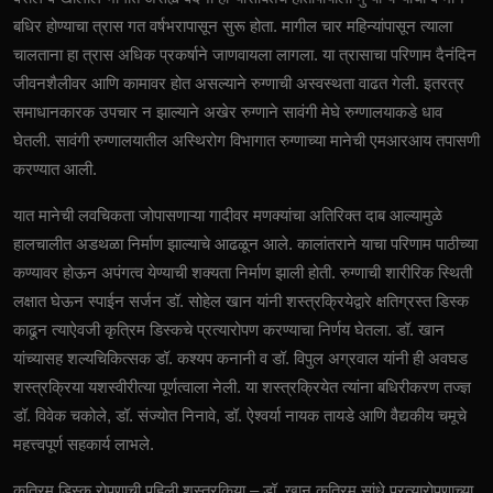
बधिर होण्याचा त्रास गत वर्षभरापासून सुरू होता. मागील चार महिन्यांपासून त्याला
चालताना हा त्रास अधिक प्रकर्षाने जाणवायला लागला. या त्रासाचा परिणाम दैनंदिन
जीवनशैलीवर आणि कामावर होत असल्याने रुग्णाची अस्वस्थता वाढत गेली. इतरत्र
समाधानकारक उपचार न झाल्याने अखेर रुग्णाने सावंगी मेघे रुग्णालयाकडे धाव
घेतली. सावंगी रुग्णालयातील अस्थिरोग विभागात रुग्णाच्या मानेची एमआरआय तपासणी
करण्यात आली.
यात मानेची लवचिकता जोपासणाऱ्या गादीवर मणक्यांचा अतिरिक्त दाब आल्यामुळे
हालचालीत अडथळा निर्माण झाल्याचे आढळून आले. कालांतराने याचा परिणाम पाठीच्या
कण्यावर होऊन अपंगत्व येण्याची शक्यता निर्माण झाली होती. रुग्णाची शारीरिक स्थिती
लक्षात घेऊन स्पाईन सर्जन डॉ. सोहेल खान यांनी शस्त्रक्रियेद्वारे क्षतिग्रस्त डिस्क
काढून त्याऐवजी कृत्रिम डिस्कचे प्रत्यारोपण करण्याचा निर्णय घेतला. डॉ. खान
यांच्यासह शल्यचिकित्सक डॉ. कश्यप कनानी व डॉ. विपुल अग्रवाल यांनी ही अवघड
शस्त्रक्रिया यशस्वीरीत्या पूर्णत्वाला नेली. या शस्त्रक्रियेत त्यांना बधिरीकरण तज्ज्ञ
डॉ. विवेक चकोले, डॉ. संज्योत निनावे, डॉ. ऐश्वर्या नायक तायडे आणि वैद्यकीय चमूचे
महत्त्वपूर्ण सहकार्य लाभले.
कृत्रिम डिस्क रोपणाची पहिली शस्त्रकिया – डॉ. खान कृत्रिम सांधे प्रत्यारोपणाच्या