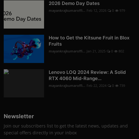
2026 Demo Day Dates
mayankrajkumaroffi...
Feb 12, 2026
0
979
How to Get the Kitsune Fruit in Blox
Fruits
mayankrajkumaroffi...
Jan 21, 2025
0
802
Lenovo LOQ 2024 Review: A Solid
RTX 4060 Mid-Range...
mayankrajkumaroffi...
Feb 22, 2024
0
739
Newsletter
Join our subscribers list to get the latest news, updates and
special offers directly in your inbox