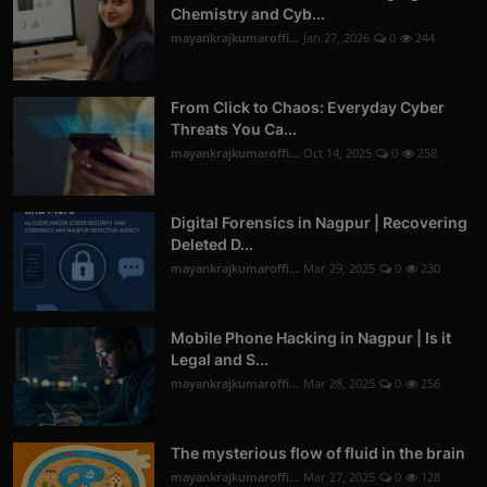
Chemistry and Cyb...
mayankrajkumaroffi...
Jan 27, 2026
0
244
From Click to Chaos: Everyday Cyber
Threats You Ca...
mayankrajkumaroffi...
Oct 14, 2025
0
258
Digital Forensics in Nagpur | Recovering
Deleted D...
mayankrajkumaroffi...
Mar 29, 2025
0
230
Mobile Phone Hacking in Nagpur | Is it
Legal and S...
mayankrajkumaroffi...
Mar 28, 2025
0
256
The mysterious flow of fluid in the brain
mayankrajkumaroffi...
Mar 27, 2025
0
128