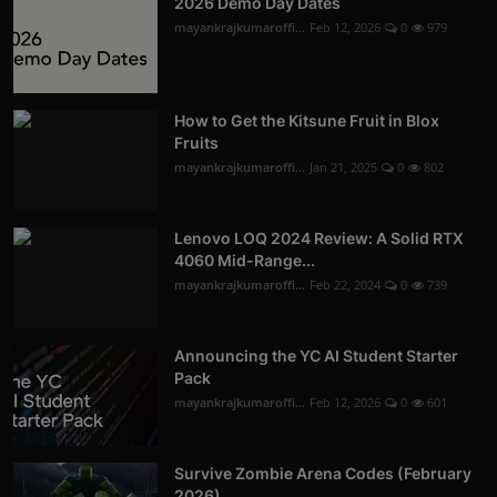
2026 Demo Day Dates
mayankrajkumaroffi...
Feb 12, 2026
0
979
How to Get the Kitsune Fruit in Blox
Fruits
mayankrajkumaroffi...
Jan 21, 2025
0
802
Lenovo LOQ 2024 Review: A Solid RTX
4060 Mid-Range...
mayankrajkumaroffi...
Feb 22, 2024
0
739
Announcing the YC AI Student Starter
Pack
mayankrajkumaroffi...
Feb 12, 2026
0
601
Survive Zombie Arena Codes (February
2026)