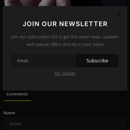
JOIN OUR NEWSLETTER
Join our subscribers list to get the latest news, updates
and special offers directly in your inbox
Goon with pistol, 2 live rounds arrested in Nagpur
Subscribe
mayankrajkumaroffi...
Feb 29, 2024
0
146
No, thanks
Comments
Name